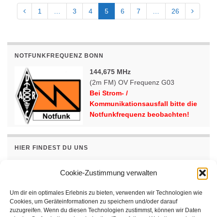
1
…
3
4
5
6
7
…
26
NOTFUNKFREQUENZ BONN
144,675 MHz
(2m FM) OV Frequenz G03
Bei Strom- /
Kommunikationsausfall bitte die
Notfunkfrequenz beobachten!
HIER FINDEST DU UNS
Adresse
Cookie-Zustimmung verwalten
IGBF e.V.
Weinbergweg 34
Um dir ein optimales Erlebnis zu bieten, verwenden wir Technologien wie
53227 Bonn
Cookies, um Geräteinformationen zu speichern und/oder darauf
zuzugreifen. Wenn du diesen Technologien zustimmst, können wir Daten
jeden Freitag ab 19:00 Uhr