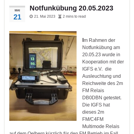
Notfunkübung 20.05.2023
MAI
21
21. Mai 2023
2 mins to read
I
m Rahmen der
Notfunkübung am
20.05.23 wurde in
Kooperation mit der
IGFS e.V. die
Ausleuchtung und
Reichweite des 2m
FM Relais
DB0DBN getestet.
Die IGFS hat
dieses 2m
FM/C4FM
Multimode Relais
auf dem Oelberg kürzlich für den FM Betrieb im Fall