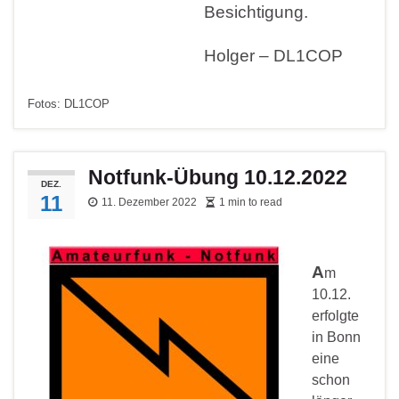
Besichtigung.
Holger – DL1COP
Fotos: DL1COP
Notfunk-Übung 10.12.2022
DEZ.
11
11. Dezember 2022
1 min to read
A
m
10.12.
erfolgte
in Bonn
eine
schon