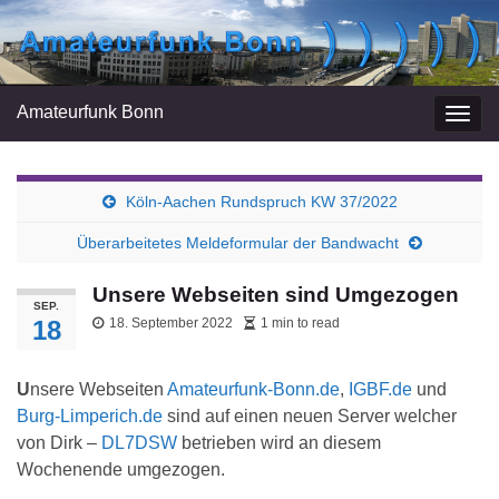
Amateurfunk Bonn
Navi
umsc
Köln-Aachen Rundspruch KW 37/2022
Überarbeitetes Meldeformular der Bandwacht
Unsere Webseiten sind Umgezogen
SEP.
18
18. September 2022
1 min to read
U
nsere Webseiten
Amateurfunk-Bonn.de
,
IGBF.de
und
Burg-Limperich.de
sind auf einen neuen Server welcher
von Dirk –
DL7DSW
betrieben wird an diesem
Wochenende umgezogen.