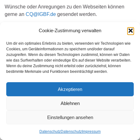
Wünsche oder Anregungen zu den Webseiten können
gerne an
CQ@IGBF.de
gesendet werden.
Dirk – DL7DSW (Admin)
Cookie-Zustimmung verwalten
Um dir ein optimales Erlebnis zu bieten, verwenden wir Technologien wie
Cookies, um Geräteinformationen zu speichern und/oder darauf
WER SUCHET DER FINDET
zuzugreifen. Wenn du diesen Technologien zustimmst, können wir Daten
Search for:
wie das Surfverhalten oder eindeutige IDs auf dieser Website verarbeiten.
Wenn du deine Zustimmung nicht erteilst oder zurückziehst, können
bestimmte Merkmale und Funktionen beeinträchtigt werden.
Akzeptieren
© 2026 Amateurfunk Bonn.
Gemacht mit
von
Graphene Themes
.
Ablehnen
Einstellungen ansehen
Datenschutz
Datenschutz
Impressum