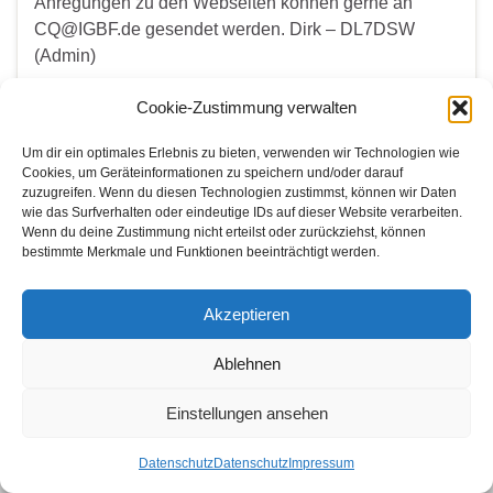
Anregungen zu den Webseiten können gerne an
CQ@IGBF.de
gesendet werden. Dirk – DL7DSW
(Admin)
Cookie-Zustimmung verwalten
WER SUCHET DER FINDET
Um dir ein optimales Erlebnis zu bieten, verwenden wir Technologien wie
Cookies, um Geräteinformationen zu speichern und/oder darauf
Search for:
zuzugreifen. Wenn du diesen Technologien zustimmst, können wir Daten
wie das Surfverhalten oder eindeutige IDs auf dieser Website verarbeiten.
Wenn du deine Zustimmung nicht erteilst oder zurückziehst, können
bestimmte Merkmale und Funktionen beeinträchtigt werden.
© 2026 Amateurfunk Bonn.
Akzeptieren
Gemacht mit
von
Graphene Themes
.
Ablehnen
Einstellungen ansehen
Datenschutz
Datenschutz
Impressum