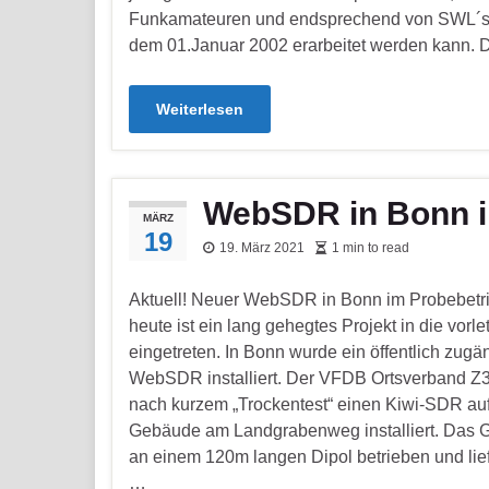
Funkamateuren und endsprechend von SWL´s
dem 01.Januar 2002 erarbeitet werden kann.
Weiterlesen
WebSDR in Bonn i
MÄRZ
19
19. März 2021
1 min to read
Aktuell! Neuer WebSDR in Bonn im Probebetri
heute ist ein lang gehegtes Projekt in die vorl
eingetreten. In Bonn wurde ein öffentlich zugä
WebSDR installiert. Der VFDB Ortsverband Z3
nach kurzem „Trockentest“ einen Kiwi-SDR au
Gebäude am Landgrabenweg installiert. Das G
an einem 120m langen Dipol betrieben und lief
…