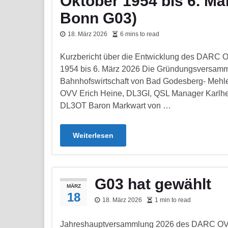
Oktober 1954 bis 6. Mä
Bonn G03)
18. März 2026
6 mins to read
Kurzbericht über die Entwicklung des DARC 
1954 bis 6. März 2026 Die Gründungsversamml
Bahnhofswirtschaft von Bad Godesberg- Mehle
OVV Erich Heine, DL3GI, QSL Manager Karlhei
DL3OT Baron Markwart von …
Weiterlesen
G03 hat gewählt
MÄRZ
18
18. März 2026
1 min to read
Jahreshauptversammlung 2026 des DARC O