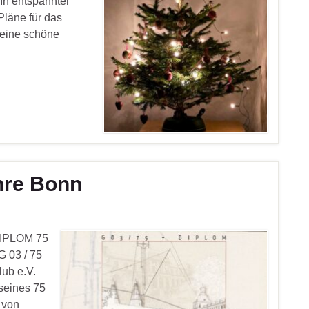
In entspannter
Pläne für das
 eine schöne
hre Bonn
DIPLOM 75
03 / 75
ub e.V.
seines 75
 von