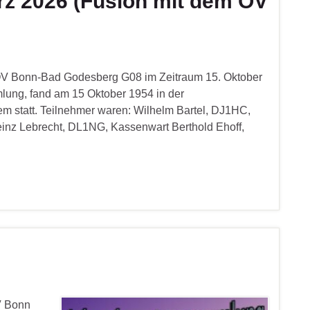
rz 2026 (Fusion mit dem OV
OV Bonn-Bad Godesberg G08 im Zeitraum 15. Oktober
ung, fand am 15 Oktober 1954 in der
m statt. Teilnehmer waren: Wilhelm Bartel, DJ1HC,
nz Lebrecht, DL1NG, Kassenwart Berthold Ehoff,
V Bonn