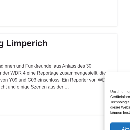
g Limperich
dinnen und Funkfreunde, aus Anlass des 30.
ender WDR 4 eine Reportage zusammengestellt, die
ft von Y09 und G03 einschloss. Ein Reporter von WDR
ucht und einige Szenen aus der …
Um dir ein o
Geräteinfor
Technologien
dieser Websi
können best
Akz