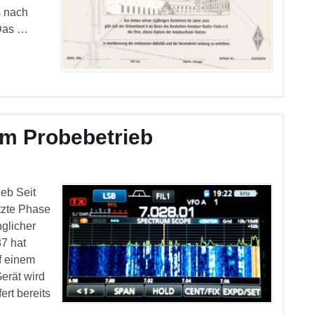
 nach
 Das …
m Probebetrieb
eb Seit
etzte Phase
nglicher
7 hat
f einem
erät wird
ert bereits