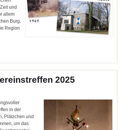
ichen
 Zeit und
r allem
schen Burg,
die Region
ereinstreffen 2025
ungsvoller
ffen in der
in, Plätzchen und
ammen, um das