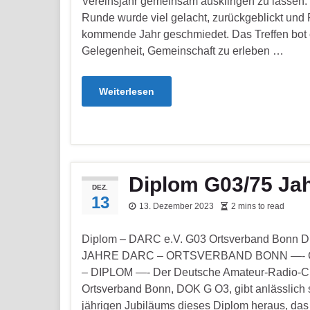
Vereinsjahr gemeinsam ausklingen zu lassen. 
Runde wurde viel gelacht, zurückgeblickt und 
kommende Jahr geschmiedet. Das Treffen bot
Gelegenheit, Gemeinschaft zu erleben …
Weiterlesen
Diplom G03/75 Ja
DEZ.
13
13. Dezember 2023
2 mins to read
Diplom – DARC e.V. G03 Ortsverband Bonn 
JAHRE DARC – ORTSVERBAND BONN —- G 
– DIPLOM —- Der Deutsche Amateur-Radio-Cl
Ortsverband Bonn, DOK G O3, gibt anlässlich 
jährigen Jubiläums dieses Diplom heraus, das