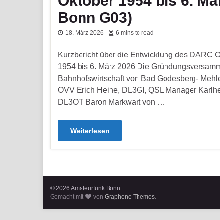
Oktober 1954 bis 6. Mä
Bonn G03)
18. März 2026
6 mins to read
Kurzbericht über die Entwicklung des DARC 
1954 bis 6. März 2026 Die Gründungsversamml
Bahnhofswirtschaft von Bad Godesberg- Mehle
OVV Erich Heine, DL3GI, QSL Manager Karlhei
DL3OT Baron Markwart von …
Weiterlesen
© 2026 Amateurfunk Bonn.
Gemacht mit
von
Graphene Themes
.