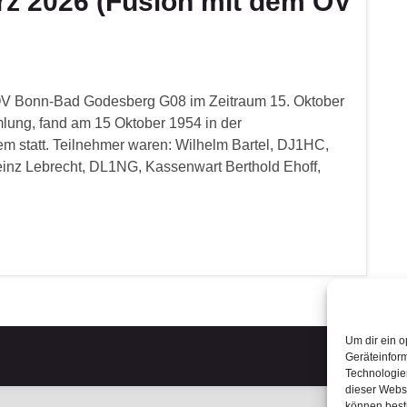
rz 2026 (Fusion mit dem OV
OV Bonn-Bad Godesberg G08 im Zeitraum 15. Oktober
ung, fand am 15 Oktober 1954 in der
m statt. Teilnehmer waren: Wilhelm Bartel, DJ1HC,
nz Lebrecht, DL1NG, Kassenwart Berthold Ehoff,
Um dir ein o
Geräteinfor
Technologien
dieser Websi
können best