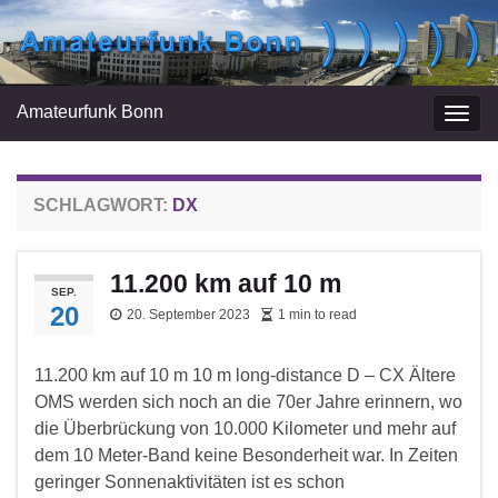
Amateurfunk Bonn
Navi
umsc
SCHLAGWORT:
DX
11.200 km auf 10 m
SEP.
20
20. September 2023
1 min to read
11.200 km auf 10 m 10 m long-distance D – CX Ältere
OMS werden sich noch an die 70er Jahre erinnern, wo
die Überbrückung von 10.000 Kilometer und mehr auf
dem 10 Meter-Band keine Besonderheit war. In Zeiten
geringer Sonnenaktivitäten ist es schon