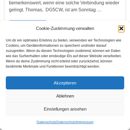
bemerkenswert, wenn eine solche Verbindung wieder
gelingt. Thomas, DG5CW, ist am Sonntag …
Weiterlesen
Cookie-Zustimmung verwalten
Um dir ein optimales Erlebnis zu bieten, verwenden wir Technologien wie
Cookies, um Geräteinformationen zu speichern und/oder darauf
zuzugreifen. Wenn du diesen Technologien zustimmst, können wir Daten
WER SUCHET DER FINDET
wie das Surfverhalten oder eindeutige IDs auf dieser Website verarbeiten.
Wenn du deine Zustimmung nicht erteilst oder zurückziehst, können
Search for:
bestimmte Merkmale und Funktionen beeinträchtigt werden.
Akzeptieren
© 2026 Amateurfunk Bonn.
Ablehnen
Gemacht mit
von
Graphene Themes
.
Einstellungen ansehen
Datenschutz
Datenschutz
Impressum