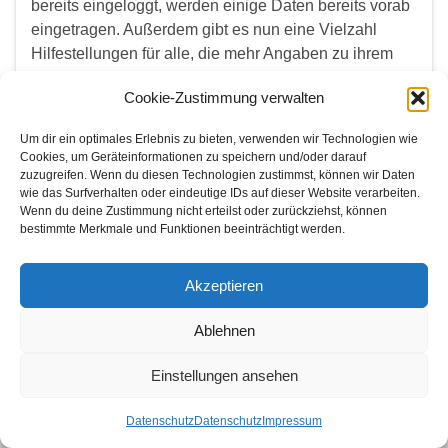
bereits eingeloggt, werden einige Daten bereits vorab
eingetragen. Außerdem gibt es nun eine Vielzahl
Hilfestellungen für alle, die mehr Angaben zu ihrem
Fall machen möchten. Die Bandwacht nimmt
Cookie-Zustimmung verwalten
Meldungen über fremde Funkdienste in …
Um dir ein optimales Erlebnis zu bieten, verwenden wir Technologien wie
Cookies, um Geräteinformationen zu speichern und/oder darauf
Weiterlesen
zuzugreifen. Wenn du diesen Technologien zustimmst, können wir Daten
wie das Surfverhalten oder eindeutige IDs auf dieser Website verarbeiten.
Wenn du deine Zustimmung nicht erteilst oder zurückziehst, können
bestimmte Merkmale und Funktionen beeinträchtigt werden.
WER SUCHET DER FINDET
Search for:
Akzeptieren
Ablehnen
Einstellungen ansehen
© 2026 Amateurfunk Bonn.
Gemacht mit
von
Graphene Themes
.
Datenschutz
Datenschutz
Impressum