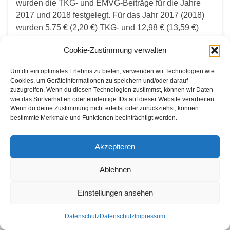
wurden die TKG- und EMVG-Beiträge für die Jahre
2017 und 2018 festgelegt. Für das Jahr 2017 (2018)
wurden 5,75 € (2,20 €) TKG- und 12,98 € (13,59 €)
EMVG-Beitrag festgelegt, in Summe 18,73 € (15,79 €).
Cookie-Zustimmung verwalten
Für beide Jahre fallen …
Um dir ein optimales Erlebnis zu bieten, verwenden wir Technologien wie
Cookies, um Geräteinformationen zu speichern und/oder darauf
Weiterlesen
zuzugreifen. Wenn du diesen Technologien zustimmst, können wir Daten
wie das Surfverhalten oder eindeutige IDs auf dieser Website verarbeiten.
Wenn du deine Zustimmung nicht erteilst oder zurückziehst, können
bestimmte Merkmale und Funktionen beeinträchtigt werden.
WER SUCHET DER FINDET
Search for:
Akzeptieren
Ablehnen
Einstellungen ansehen
© 2026 Amateurfunk Bonn.
Gemacht mit
von
Graphene Themes
.
Datenschutz
Datenschutz
Impressum