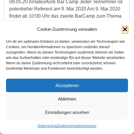
09.05.20 Amateurfunk Bar Camp Jeder Teilnehmer ist
potentieller Referent am 9. Mai 2020 Am 9. Mai 2020
findet ab 10:00 Uhr das zweite BarCamp zum Thema
Amateurfunk in Baunatal statt. Der Deutsche Amateur-
Cookie-Zustimmung verwalten
Radio-Club e.V. öffnet für alle …
Um dir ein optimales Erlebnis zu bieten, verwenden wir Technologien wie
Cookies, um Geräteinformationen zu speichern und/oder darauf
Weiterlesen
zuzugreifen. Wenn du diesen Technologien zustimmst, können wir Daten
wie das Surfverhalten oder eindeutige IDs auf dieser Website verarbeiten.
Wenn du deine Zustimmung nicht erteilst oder zurückziehst, können
bestimmte Merkmale und Funktionen beeinträchtigt werden.
WER SUCHET DER FINDET
Search for:
Akzeptieren
Ablehnen
Einstellungen ansehen
© 2026 Amateurfunk Bonn.
Gemacht mit
von
Graphene Themes
.
Datenschutz
Datenschutz
Impressum