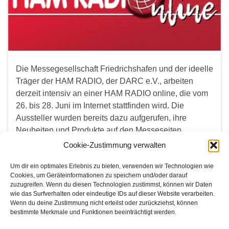
Die Messegesellschaft Friedrichshafen und der ideelle
Träger der HAM RADIO, der DARC e.V., arbeiten
derzeit intensiv an einer HAM RADIO online, die vom
26. bis 28. Juni im Internet stattfinden wird. Die
Aussteller wurden bereits dazu aufgerufen, ihre
Neuheiten und Produkte auf den Messeseiten
vorzustellen. Und auch das Bodenseetreffen sowie
Cookie-Zustimmung verwalten
Teile des Rahmenprogramms sollen den …
Um dir ein optimales Erlebnis zu bieten, verwenden wir Technologien wie
Cookies, um Geräteinformationen zu speichern und/oder darauf
Weiterlesen
zuzugreifen. Wenn du diesen Technologien zustimmst, können wir Daten
wie das Surfverhalten oder eindeutige IDs auf dieser Website verarbeiten.
Wenn du deine Zustimmung nicht erteilst oder zurückziehst, können
bestimmte Merkmale und Funktionen beeinträchtigt werden.