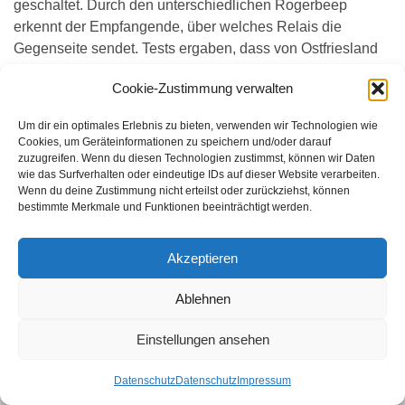
geschaltet. Durch den unterschiedlichen Rogerbeep
erkennt der Empfangende, über welches Relais die
Gegenseite sendet. Tests ergaben, dass von Ostfriesland
über …
Weiterlesen
→
Cookie-Zustimmung verwalten
Der Beitrag
Relaisverbund geschaltet
erschien zuerst auf
Um dir ein optimales Erlebnis zu bieten, verwenden wir Technologien wie
OV Bonn Z37 VFDB e.V.
.
Cookies, um Geräteinformationen zu speichern und/oder darauf
zuzugreifen. Wenn du diesen Technologien zustimmst, können wir Daten
wie das Surfverhalten oder eindeutige IDs auf dieser Website verarbeiten.
Wenn du deine Zustimmung nicht erteilst oder zurückziehst, können
WER SUCHET DER FINDET
bestimmte Merkmale und Funktionen beeinträchtigt werden.
Search for:
Akzeptieren
Ablehnen
© 2026 Amateurfunk Bonn.
Gemacht mit
von
Graphene Themes
.
Einstellungen ansehen
Datenschutz
Datenschutz
Impressum