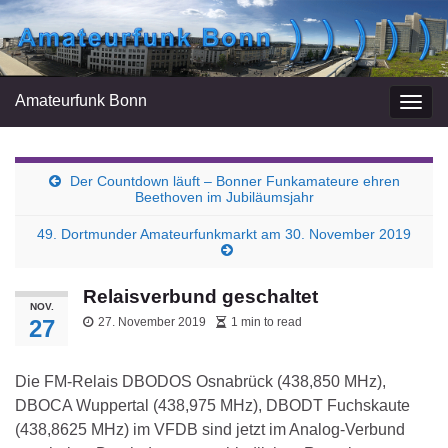
Amateurfunk Bonn
Navi
umsc
Der Countdown läuft – Bonner Funkamateure ehren
Beethoven im Jubiläumsjahr
49. Dortmunder Amateurfunkmarkt am 30. November 2019
Relaisverbund geschaltet
NOV.
27
27. November 2019
1 min to read
Die FM-Relais DBODOS Osnabrück (438,850 MHz),
DBOCA Wuppertal (438,975 MHz), DBODT Fuchskaute
(438,8625 MHz) im VFDB sind jetzt im Analog-Verbund