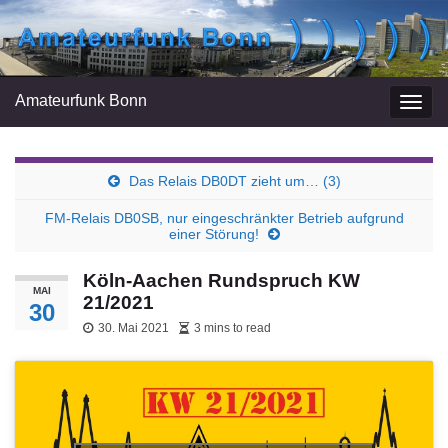
Amateurfunk Bonn
Navi
umsc
Das Relais DB0DT zieht um… (3)
FM-Relais DB0SB, nur eingeschränkter Betrieb aufgrund
einer Störung!
Köln-Aachen Rundspruch KW
MAI
21/2021
30
30. Mai 2021
3 mins to read