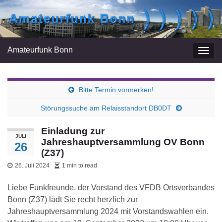
Amateurfunk Bonn
Navi
umsc
Bitte Termin vormerken!
Störungssuche am Relaisstandort DB0DT
Einladung zur
JULI
Jahreshauptversammlung OV Bonn
26
(Z37)
26. Juli 2024
1 min to read
Liebe Funkfreunde, der Vorstand des VFDB Ortsverbandes
Bonn (Z37) lädt Sie recht herzlich zur
Jahreshauptversammlung 2024 mit Vorstandswahlen ein.