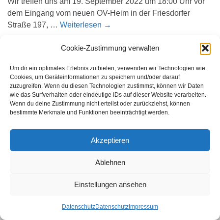
Wir treffen uns am 19. September 2022 um 18:00 Uhr vor
dem Eingang vom neuen OV-Heim in der Friesdorfer
Straße 197, …
Weiterlesen
→
Cookie-Zustimmung verwalten
Der Beitrag
Einladung zur Jahreshauptversammlung OV
Bonn (Z37)
erschien zuerst auf
OV Bonn Z37 VFDB e.V.
.
Um dir ein optimales Erlebnis zu bieten, verwenden wir Technologien wie
Cookies, um Geräteinformationen zu speichern und/oder darauf
zuzugreifen. Wenn du diesen Technologien zustimmst, können wir Daten
wie das Surfverhalten oder eindeutige IDs auf dieser Website verarbeiten.
Wenn du deine Zustimmung nicht erteilst oder zurückziehst, können
bestimmte Merkmale und Funktionen beeinträchtigt werden.
WER SUCHET DER FINDET
Search for:
Akzeptieren
Ablehnen
Einstellungen ansehen
© 2026 Amateurfunk Bonn.
Gemacht mit
von
Graphene Themes
.
Datenschutz
Datenschutz
Impressum