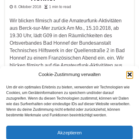
8. Oktober 2018
1 min to read
Wir blicken filmisch auf die Amateurfunk-Aktivitäten
aus Berck-sur-Mer zurück Am Mo., 15.10.2018, ab
19.30 Uhr, lädt G09 in den Räumlichkeiten des
Ortsverbandes Bad Honnef der Bundesanstalt
Technisches Hilfswerk in der Quellenstraße 2 in Bad
Honnef zu einem Französischen Abend ein. ein. Wir
blicken filmisch auf die Amateurfunk-Aktivitäten aus
Berck-sur-Mer unter TM0BSM mit von Dirk Schulz-
Cookie-Zustimmung verwalten
Wachler …
Um dir ein optimales Erlebnis zu bieten, verwenden wir Technologien wie
Cookies, um Geräteinformationen zu speichern und/oder darauf
Weiterlesen
zuzugreifen. Wenn du diesen Technologien zustimmst, können wir Daten
wie das Surfverhalten oder eindeutige IDs auf dieser Website verarbeiten.
Wenn du deine Zustimmung nicht erteilst oder zurückziehst, können
bestimmte Merkmale und Funktionen beeinträchtigt werden.
WER SUCHET DER FINDET
Akzeptieren
Search for: