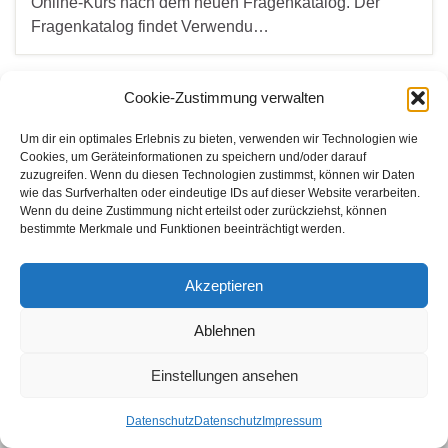
Online-Kurs nach dem neuen Fragenkatalog. Der
Fragenkatalog findet Verwendu…
Cookie-Zustimmung verwalten
WER SUCHET DER FINDET
Search for:
Um dir ein optimales Erlebnis zu bieten, verwenden wir Technologien wie
Cookies, um Geräteinformationen zu speichern und/oder darauf
zuzugreifen. Wenn du diesen Technologien zustimmst, können wir Daten
wie das Surfverhalten oder eindeutige IDs auf dieser Website verarbeiten.
Wenn du deine Zustimmung nicht erteilst oder zurückziehst, können
bestimmte Merkmale und Funktionen beeinträchtigt werden.
© 2026 Amateurfunk Bonn.
Gemacht mit
von
Graphene Themes
.
Akzeptieren
Ablehnen
Einstellungen ansehen
Datenschutz
Datenschutz
Impressum