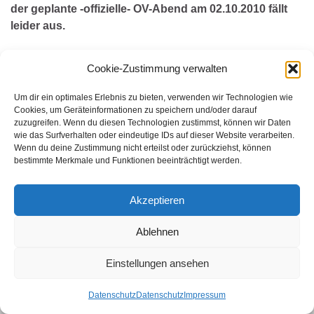
der geplante -offizielle- OV-Abend am 02.10.2010 fällt
leider aus.
Der normale OV-Abend findet wie üblich statt, nur halt
Cookie-Zustimmung verwalten
ohne Vorstand.
Um dir ein optimales Erlebnis zu bieten, verwenden wir Technologien wie
VY 73 de Holger, DL1COP
Cookies, um Geräteinformationen zu speichern und/oder darauf
zuzugreifen. Wenn du diesen Technologien zustimmst, können wir Daten
wie das Surfverhalten oder eindeutige IDs auf dieser Website verarbeiten.
Wenn du deine Zustimmung nicht erteilst oder zurückziehst, können
WER SUCHET DER FINDET
bestimmte Merkmale und Funktionen beeinträchtigt werden.
Search for:
Akzeptieren
Ablehnen
© 2026 Amateurfunk Bonn.
Einstellungen ansehen
Gemacht mit
von
Graphene Themes
.
Datenschutz
Datenschutz
Impressum