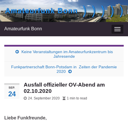
Amateurfunk Bonn
Navi
umsc
Keine Veranstaltungen im Amateurfunkzentrum bis
Jahresende
Funkpartnerschaft Bonn-Potsdam in Zeiten der Pandemie
2020
Ausfall offizieller OV-Abend am
SEP.
02.10.2020
24
24. September 2020
1 min to read
Liebe Funkfreunde,