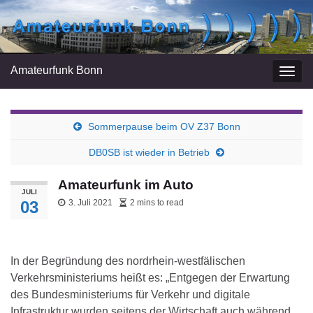
Amateurfunk Bonn
Navi
umsc
Sommerpause beim OV Z37 Bonn
DB0SB ist wieder in Betrieb
Amateurfunk im Auto
JULI
03
3. Juli 2021
2 mins to read
In der Begründung des nordrhein-westfälischen
Verkehrsministeriums heißt es: „Entgegen der Erwartung
des Bundesministeriums für Verkehr und digitale
Infrastruktur wurden seitens der Wirtschaft auch während