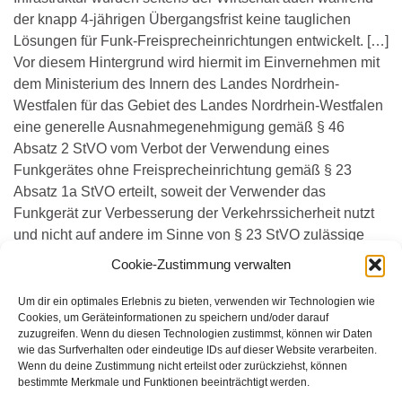
der knapp 4-jährigen Übergangsfrist keine tauglichen
Lösungen für Funk-Freisprecheinrichtungen entwickelt. […]
Vor diesem Hintergrund wird hiermit im Einvernehmen mit
dem Ministerium des Innern des Landes Nordrhein-
Westfalen für das Gebiet des Landes Nordrhein-Westfalen
eine generelle Ausnahmegenehmigung gemäß § 46
Absatz 2 StVO vom Verbot der Verwendung eines
Funkgerätes ohne Freisprecheinrichtung gemäß § 23
Absatz 1a StVO erteilt, soweit der Verwender das
Funkgerät zur Verbesserung der Verkehrssicherheit nutzt
und nicht auf andere im Sinne von § 23 StVO zulässige
Kommunikationsmittel zurückgreifen kann.“
Cookie-Zustimmung verwalten
Quelle: darc.de
Um dir ein optimales Erlebnis zu bieten, verwenden wir Technologien wie
Cookies, um Geräteinformationen zu speichern und/oder darauf
zuzugreifen. Wenn du diesen Technologien zustimmst, können wir Daten
Seiten:
1
2
wie das Surfverhalten oder eindeutige IDs auf dieser Website verarbeiten.
Wenn du deine Zustimmung nicht erteilst oder zurückziehst, können
bestimmte Merkmale und Funktionen beeinträchtigt werden.