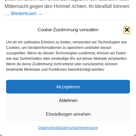
Mitternacht gegen den Himmel richten. Im Idealfall können
…
Weiterlesen
→
Der Beitrag
Alle Jahre wieder, Meteorschauer der
Cookie-Zustimmung verwalten
Perseiden
erschien zuerst auf
OV Bonn Z37 VFDB e.V.
.
Um dir ein optimales Erlebnis zu bieten, verwenden wir Technologien wie
Cookies, um Geräteinformationen zu speichern und/oder darauf
zuzugreifen. Wenn du diesen Technologien zustimmst, können wir Daten
WER SUCHET DER FINDET
wie das Surfverhalten oder eindeutige IDs auf dieser Website verarbeiten.
Wenn du deine Zustimmung nicht erteilst oder zurückziehst, können
Search for:
bestimmte Merkmale und Funktionen beeinträchtigt werden.
Akzeptieren
© 2026 Amateurfunk Bonn.
Ablehnen
Gemacht mit
von
Graphene Themes
.
Einstellungen ansehen
Datenschutz
Datenschutz
Impressum