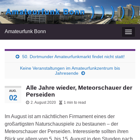
Amateurfunk Bonn
Navi
umsc
50. Dortmunder Amateurfunkmarkt findet nicht statt!
Keine Veranstaltungen im Amateurfunkzentrum bis
Jahresende
Alle Jahre wieder, Meteorschauer der
AUG.
Perseiden
02
2. August 2020
1 min to read
Im August ist am nächtlichen Firmament eines der
großartigsten Naturschauspiele zu bestaunen – der
Meteorschauer der Perseiden. Interessierte sollten ihren
Blick vor allem vom 5. bis 15. August in den Stunden nach